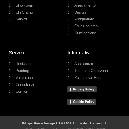
Showroom
Arredamento
Chi Siamo
Design
Servizi
Antiquariato
Collezionismo
Illuminazione
Servizi
Informative
Restauro
Assistenza
Painting
Termini e Condizioni
Valutazioni
Politica sui Resi
Consulenze
Privacy Policy
Cornici
Cookie Policy
Filippo Home Design Srl © 2025 Tutti i diritti riservati
P.Iva 03955630540 – Via Cesare Agostini 16, 06034 – Foligno