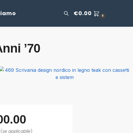
Siamo
€
0.00
0
nni ’70
00.00
 (
se applicabile
)