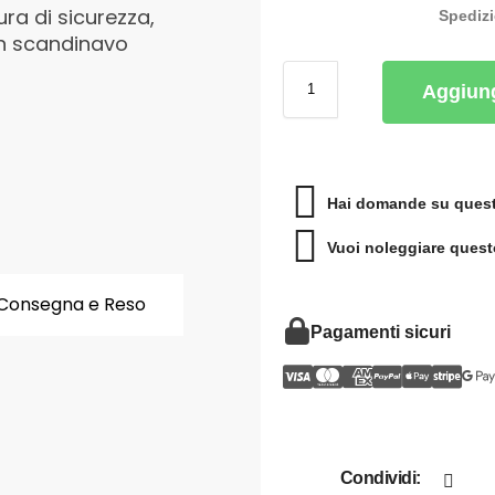
ra di sicurezza,
Spediz
gn scandinavo
Aggiung
Hai domande su quest
Vuoi noleggiare quest
Consegna e Reso
Pagamenti sicuri
Condividi: