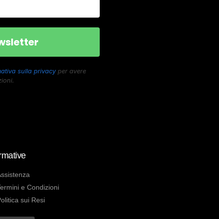
ativa sulla privacy
per avere
ioni.
rmative
ssistenza
ermini e Condizioni
olitica sui Resi