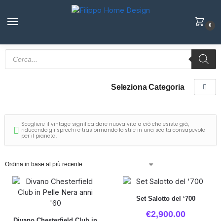
0
Seleziona Categoria
Scegliere il vintage significa dare nuova vita a ciò che esiste già,
riducendo gli sprechi e trasformando lo stile in una scelta consapevole
per il pianeta.
Set Salotto del ‘700
€
2,900.00
Divano Chesterfield Club in