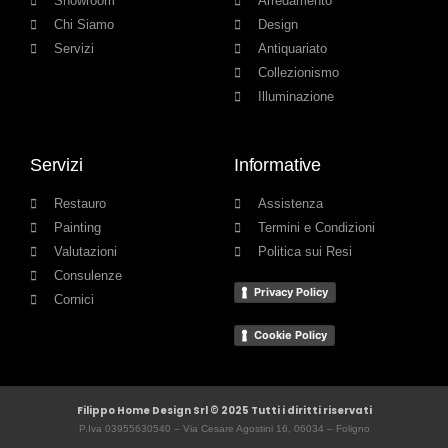
Showroom
Arredamento
Chi Siamo
Design
Servizi
Antiquariato
Collezionismo
Illuminazione
Servizi
Informative
Restauro
Assistenza
Painting
Termini e Condizioni
Valutazioni
Politica sui Resi
Consulenze
Privacy Policy
Cornici
Cookie Policy
Filippo Home Design Srl © 2025 Tutti i diritti riservati
P.Iva 03955630540 – Via Cesare Agostini 16, 06034 – Foligno