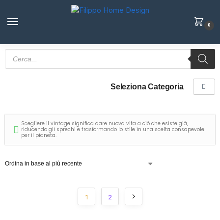
0
Seleziona Categoria
Scegliere il vintage significa dare nuova vita a ciò che esiste già,
riducendo gli sprechi e trasformando lo stile in una scelta consapevole
per il pianeta.
1
2