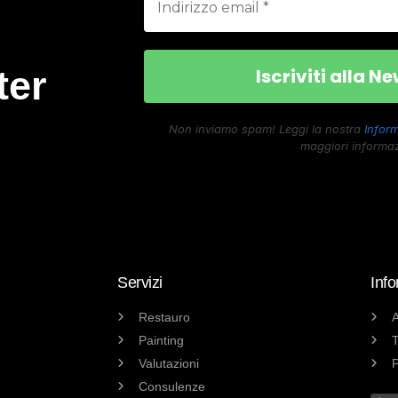
ter
Non inviamo spam! Leggi la nostra
Inform
maggiori informaz
Servizi
Info
Restauro
A
Painting
T
Valutazioni
P
Consulenze