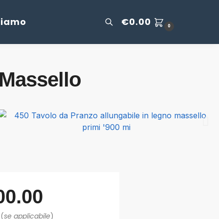
Siamo
€
0.00
0
 Massello
00.00
 (
se applicabile
)