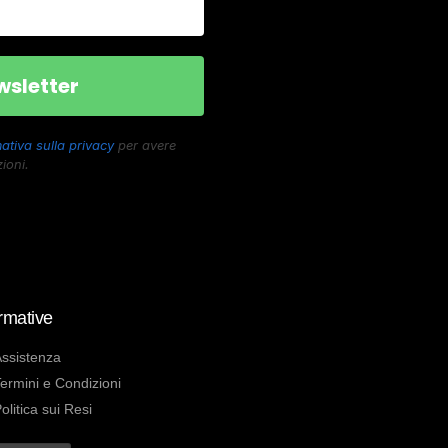
ativa sulla privacy
per avere
ioni.
rmative
ssistenza
ermini e Condizioni
olitica sui Resi