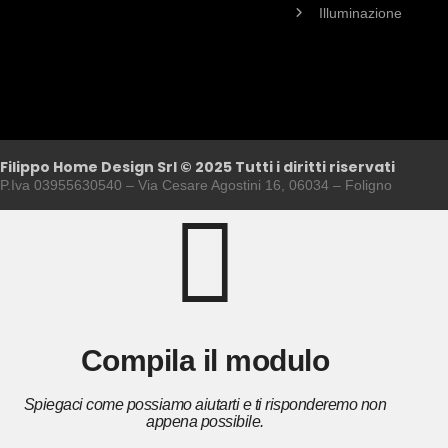
Illuminazione
Filippo Home Design Srl © 2025 Tutti i diritti riservati
P.Iva 03955630540 – Via Cesare Agostini 16, 06034 – Foligno
Compila il modulo
Spiegaci come possiamo aiutarti e ti risponderemo non
appena possibile.