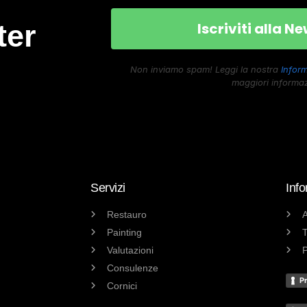
ter
Non inviamo spam! Leggi la nostra
Inform
maggiori informaz
Servizi
Info
Restauro
A
Painting
T
Valutazioni
P
Consulenze
Pr
Cornici