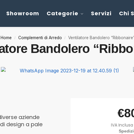
Showroom
Categorie
Servizi
Chi 
Home
Complementi di Arredo
Ventilatore Bandolero “Ribbonaire
/
/
latore Bandolero “Ribbo
€
8
diverse aziende
 di design a pale
IVA Inclusa
Spediz