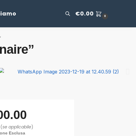
Siamo
€
0.00
0
”
naire”
00.00
 (
se applicabile
)
ione Esclusa