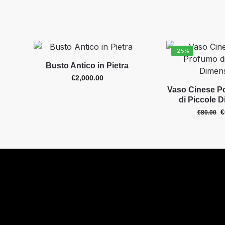
-25%
Busto Antico in Pietra
€
2,000.00
Vaso Cinese P
di Piccole 
€
€
80.00