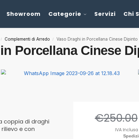
Showroom
Categorie
Servizi
Chi 
Complementi di Arredo
Vaso Draghi in Porcellana Cinese Dipint
/
/
in Porcellana Cinese D
€
250.00
a coppia di draghi
rilievo e con
IVA Inclusa
Spediz