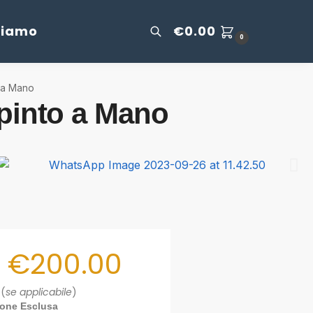
Siamo
€
0.00
0
o a Mano
ipinto a Mano
€
200.00
 (
se applicabile
)
ione Esclusa