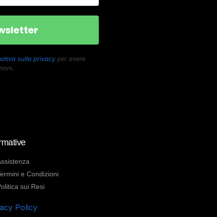
ativa sulla privacy
per avere
ioni.
rmative
ssistenza
ermini e Condizioni
olitica sui Resi
acy Policy