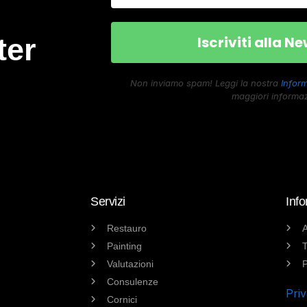
ter
Non inviamo spam! Leggi la nostra
Inform
maggiori informaz
Servizi
Info
Restauro
A
Painting
T
Valutazioni
P
Consulenze
Priv
Cornici