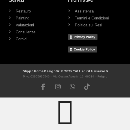
Restauro
Assistenza
Painting
Termini e Condizioni
Valutazioni
Politica sui Resi
Consulenze
Privacy Policy
Cornici
Cookie Policy
Filippo Home Design Srl © 2025 Tutti i diritti riservati
P.Iva 03955630540 – Via Cesare Agostini 16, 06034 – Foligno