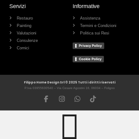
Servizi
Informative
Restauro
Assistenza
Painting
Termini e Condizioni
Valutazioni
Politica sui Resi
Consulenze
Privacy Policy
Cornici
Cookie Policy
Filippo Home Design Srl © 2025 Tutti i diritti riservati
P.Iva 03955630540 – Via Cesare Agostini 16, 06034 – Foligno