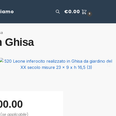
Siamo
€
0.00
0
sa
n Ghisa
00.00
 (
se applicabile
)