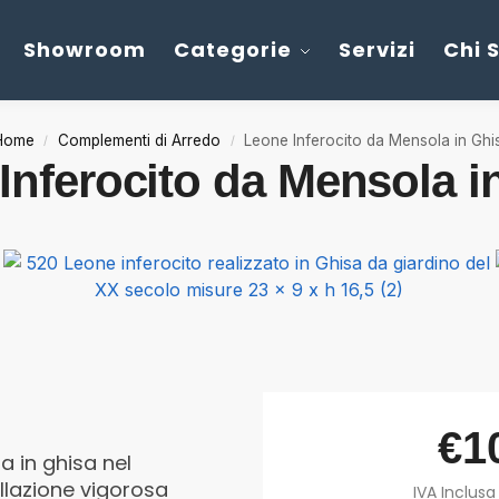
Showroom
Categorie
Servizi
Chi 
Home
Complementi di Arredo
Leone Inferocito da Mensola in Ghi
/
/
Inferocito da Mensola i
€
1
a in ghisa nel
llazione vigorosa
IVA Inclusa