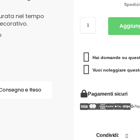
Spediz
turata nel tempo
decorativo.
Aggiung
o
Hai domande su quest
Vuoi noleggiare quest
Consegna e Reso
Pagamenti sicuri
Condividi: