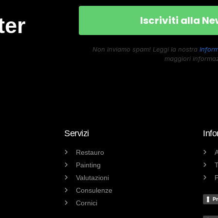
ter
Non inviamo spam! Leggi la nostra
Inform
maggiori informaz
Servizi
Info
Restauro
A
Painting
T
Valutazioni
P
Consulenze
Pr
Cornici