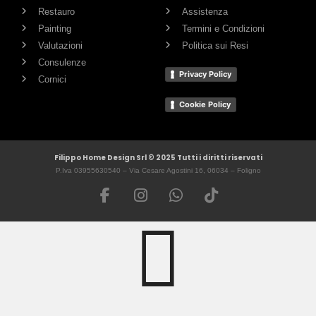
Restauro
Assistenza
Painting
Termini e Condizioni
Valutazioni
Politica sui Resi
Consulenze
Privacy Policy
Cornici
Cookie Policy
Filippo Home Design Srl © 2025 Tutti i diritti riservati
P.Iva 03955630540 – Via Cesare Agostini 16, 06034 – Foligno