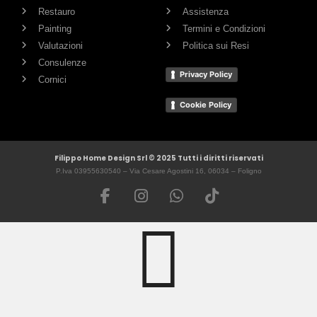
Restauro
Assistenza
Painting
Termini e Condizioni
Valutazioni
Politica sui Resi
Consulenze
Privacy Policy
Cornici
Cookie Policy
Filippo Home Design Srl © 2025 Tutti i diritti riservati
P.Iva 03955630540 – Via Cesare Agostini 16, 06034 – Foligno