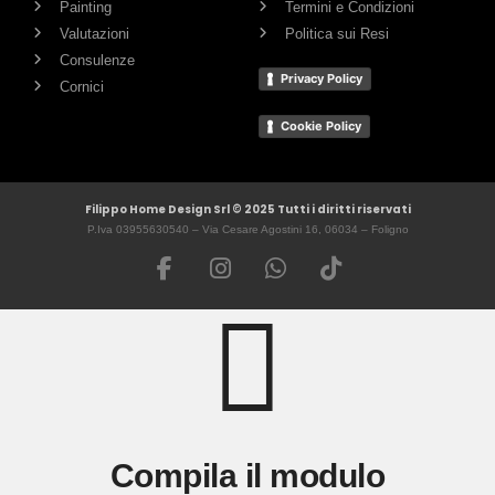
Painting
Termini e Condizioni
Valutazioni
Politica sui Resi
Consulenze
Privacy Policy
Cornici
Cookie Policy
Filippo Home Design Srl © 2025 Tutti i diritti riservati
P.Iva 03955630540 – Via Cesare Agostini 16, 06034 – Foligno
Compila il modulo