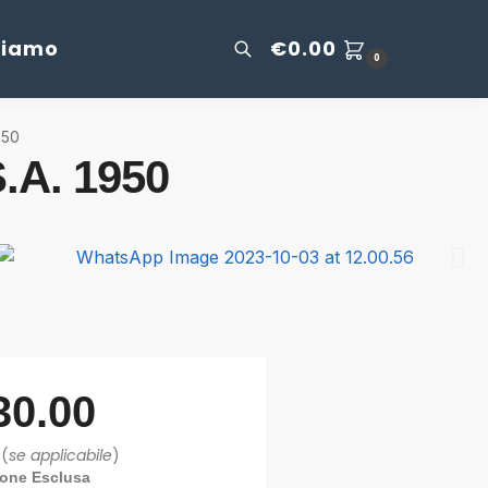
Siamo
€
0.00
0
950
.A. 1950
30.00
 (
se applicabile
)
ione Esclusa