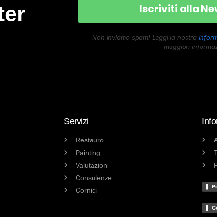
ter
Non inviamo spam! Leggi la nostra
Inform
maggiori informaz
Servizi
Info
Restauro
A
Painting
T
Valutazioni
P
Consulenze
Pr
Cornici
C