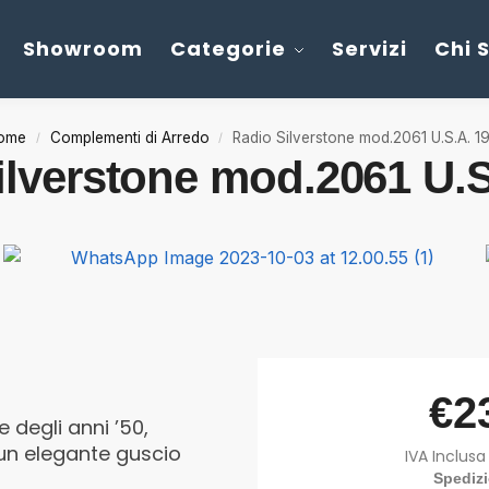
Showroom
Categorie
Servizi
Chi 
ome
Complementi di Arredo
Radio Silverstone mod.2061 U.S.A. 1
/
/
ilverstone mod.2061 U.S
€
2
 degli anni ’50,
 un elegante guscio
IVA Inclusa
Spediz