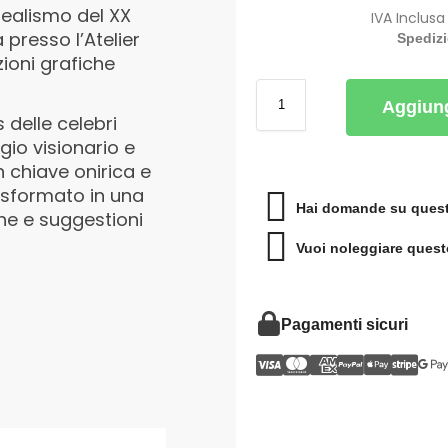
realismo del XX
IVA Inclusa
 presso l’Atelier
Spediz
zioni grafiche
Aggiung
 delle celebri
ggio visionario e
in chiave onirica e
rasformato in una
Hai domande su quest
he e suggestioni
Vuoi noleggiare quest
Pagamenti sicuri