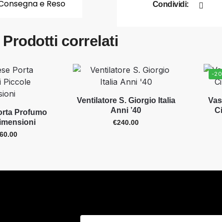
Consegna e Reso
Condividi:
Prodotti correlati
-2
Ventilatore S. Giorgio Italia
Vas
Anni ’40
C
orta Profumo
Dimensioni
€
240.00
60.00