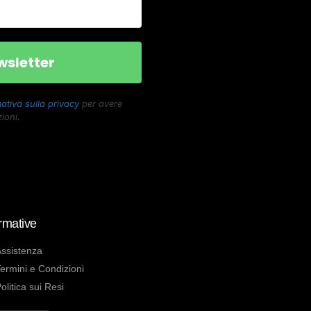
ativa sulla privacy
per avere
ioni.
rmative
ssistenza
ermini e Condizioni
olitica sui Resi