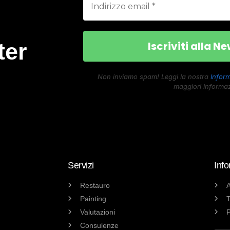
ter
Non inviamo spam! Leggi la nostra
Inform
maggiori informaz
Servizi
Info
Restauro
A
Painting
T
Valutazioni
P
Consulenze