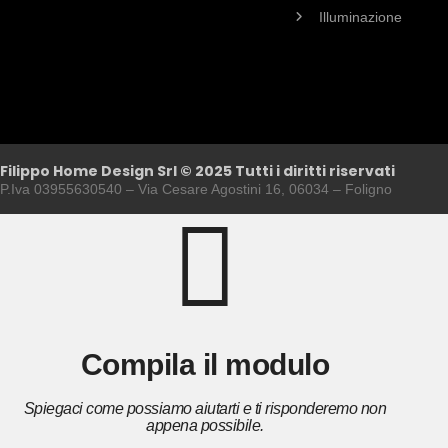
Illuminazione
Filippo Home Design Srl © 2025 Tutti i diritti riservati
P.Iva 03955630540 – Via Cesare Agostini 16, 06034 – Foligno
Compila il modulo
Spiegaci come possiamo aiutarti e ti risponderemo non
appena possibile.