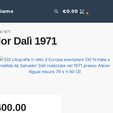
Siamo
€
0.00
0
lì 1971
dor Dalì 1971
400.00