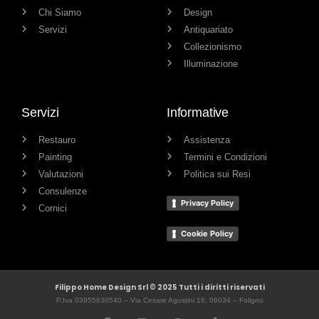
Chi Siamo
Design
Servizi
Antiquariato
Collezionismo
Illuminazione
Servizi
Informative
Restauro
Assistenza
Painting
Termini e Condizioni
Valutazioni
Politica sui Resi
Consulenze
Privacy Policy
Cornici
Cookie Policy
Filippo Home Design Srl © 2025 Tutti i diritti riservati
P.Iva 03955630540 – Via Cesare Agostini 16, 06034 – Foligno