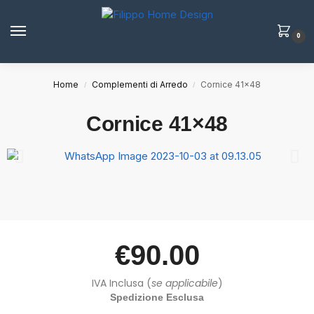
0
Home
Complementi di Arredo
Cornice 41×48
/
/
Cornice 41×48
€
90.00
IVA Inclusa (
se applicabile
)
Spedizione Esclusa